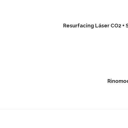
✰
Resurfacing Láser CO2 +
✰
Rinomod