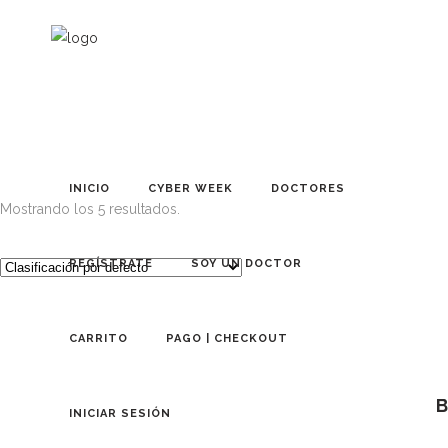
INICIO
CYBER WEEK
DOCTORES
Mostrando los 5 resultados.
REGÍSTRATE
SOY UN DOCTOR
CARRITO
PAGO | CHECKOUT
✰
B
INICIAR SESIÓN