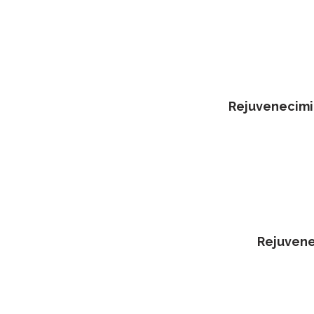
✰
Rejuvenecimie
✰
Rejuvene