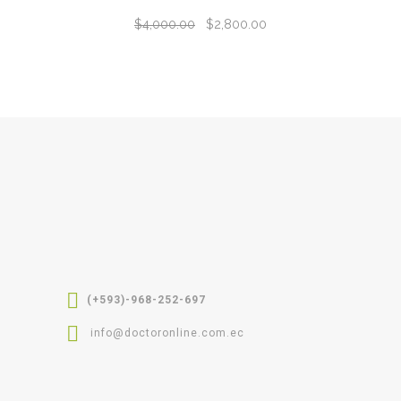
$
4,000.00
$
2,800.00
(+593)-968-252-697
info@doctoronline.com.ec