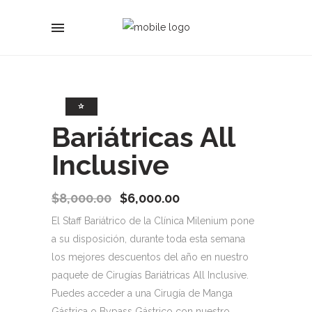
✰
Bariátricas All
Inclusive
$
8,000.00
$
6,000.00
El Staff Bariátrico de la Clínica Milenium pone
a su disposición, durante toda esta semana
los mejores descuentos del año en nuestro
paquete de Cirugías Bariátricas All Inclusive.
Puedes acceder a una Cirugía de Manga
Gástrica o Bypass Gástrico con nuestro