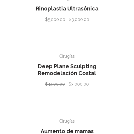
Rinoplastia Ultrasónica
$
5,000.00
$
3,000.00
AÑADIR AL CARRITO
✰
Cirugías
Deep Plane Sculpting
Remodelación Costal
$
4,500.00
$
3,000.00
AÑADIR AL CARRITO
✰
Cirugías
Aumento de mamas