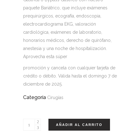
paquete Bariátrico, que incluye exámenes
prequirúrgicos, ecografía, endoscopia,
electrocardiograma EKG, valoración
cardiológica, exámenes de laboratorio,
honorarios médicos, derecho de quirófano,
anestesia y una noche de hospitalización.
Aprovecha esta súper
promoción y cancela con cualquier tarjeta de
crédito o débito. Válida hasta el domingo 7 de
diciembre de 2025.
Categoría
Cirugías
AÑADIR AL CARRITO